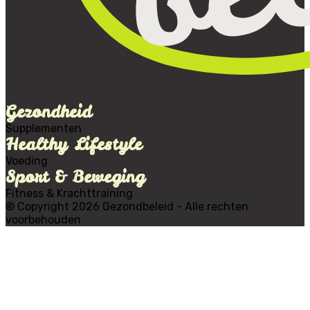
Gezondheid
Supplementen
Healthy Lifestyle
Voeding
Sport & Beweging
Fitness & Krachttraining
© Copyright 2026 Gezondbeleid - Alle rechten
voorbehouden