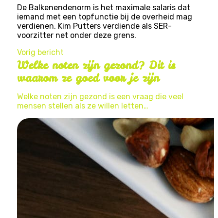
De Balkenendenorm is het maximale salaris dat
iemand met een topfunctie bij de overheid mag
verdienen. Kim Putters verdiende als SER-
voorzitter net onder deze grens.
Vorig bericht
Welke noten zijn gezond? Dit is
waarom ze goed voor je zijn
Welke noten zijn gezond is een vraag die veel
mensen stellen als ze willen letten…