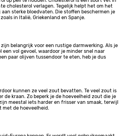
l op peil te houden. Cholesterol is een soort vet in
hte cholesterol verlagen. Tegelijk helpt het om het
ij aan sterke bloedvaten. Die stoffen beschermen je
als in Italië, Griekenland en Spanje.
 zijn belangrijk voor een rustige darmwerking. Als je
l een vol gevoel, waardoor je minder snel naar
en paar olijven tussendoor te eten, heb je dus
Hierdoor kunnen ze veel zout bevatten. Te veel zout is
r de kraan. Zo beperk je de hoeveelheid zout die je
ijn meestal iets harder en frisser van smaak, terwijl
ft met de hoeveelheid.
n Zuid-Europa kennen. Er wordt veel gebruikgemaakt