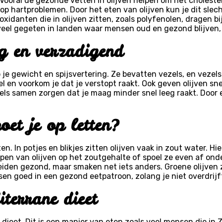
 Vooral de gezonde vetten in olijven helpen om het cholestero
 op hartproblemen. Door het eten van olijven kun je dit slec
xidanten die in olijven zitten, zoals polyfenolen, dragen b
el gegeten in landen waar mensen oud en gezond blijven, zo
ng en verzadigend
p je gewicht en spijsvertering. Ze bevatten vezels, en vezels
l en voorkom je dat je verstopt raakt. Ook geven olijven sne
ls samen zorgen dat je maag minder snel leeg raakt. Door e
et je op letten?
ten. In potjes en blikjes zitten olijven vaak in zout water. 
open van olijven op het zoutgehalte of spoel ze even af onde
beiden gezond, maar smaken net iets anders. Groene olijven z
sen goed in een gezond eetpatroon, zolang je niet overdrij
iterrane dieet
 dieet. Dit is een manier van eten zoals veel mensen die i