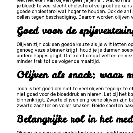
Met het eten van olijven geef je je hart wat extra’s.
je bloed: te veel slecht cholesterol vergroot de kans
goede cholesterol wat hoger te houden. Ook de antio
cellen tegen beschadiging. Daarom worden olijven ve
Goed voor de spijsverteri
Olijven zijn ook een goede keuze als je wilt letten o
genoeg vezels binnenkrijgt, houd je je darmen soepe
andere hapjes grijpt. Dat komt omdat vetten en veze
minder trek tot de volgende maaltijd.
Olijven als snack: waar mo
Toch is het goed om niet te veel olijven tegelijk te e
niet goed voor de bloeddruk en nieren. Let bij het k
binnenkrijgt. Zwarte olijven en groene olijven zijn 
zwarte zachter en voller smaken. Beide soorten pas
Belangrijke rol in het med
Olijven zijn een vast onderdeel van het mediterrane