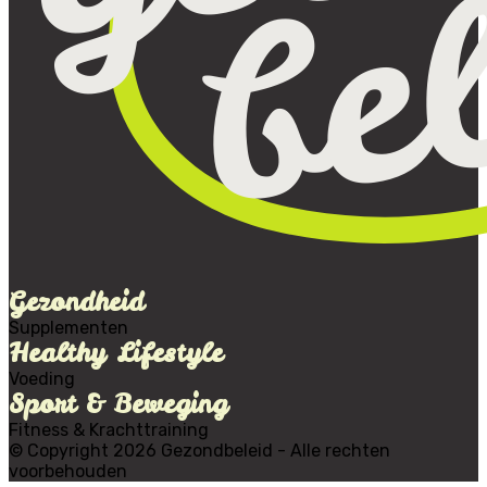
Gezondheid
Supplementen
Healthy Lifestyle
Voeding
Sport & Beweging
Fitness & Krachttraining
© Copyright 2026 Gezondbeleid - Alle rechten
voorbehouden