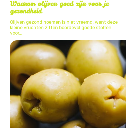
Waarom olijven goed zijn voor je
gezondheid
Olijven gezond noemen is niet vreemd, want deze
kleine vruchten zitten boordevol goede stoffen
voor…