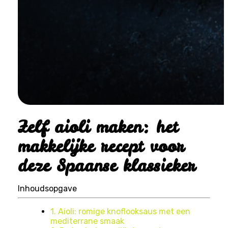
Zelf aioli maken: het
makkelijke recept voor
deze Spaanse klassieker
Inhoudsopgave
1. Aioli: romige knoflooksaus met een
mediterrane smaak