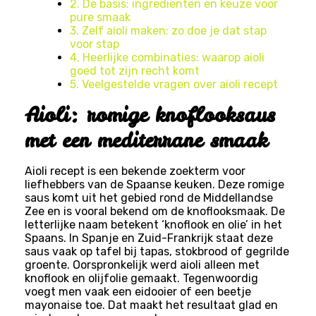
2. De basis: ingrediënten en keuze voor
pure smaak
3. Zelf aioli maken: zo doe je dat stap
voor stap
4. Heerlijke combinaties: waarop aioli
goed tot zijn recht komt
5. Veelgestelde vragen over aioli recept
Aioli: romige knoflooksaus
met een mediterrane smaak
Aioli recept is een bekende zoekterm voor
liefhebbers van de Spaanse keuken. Deze romige
saus komt uit het gebied rond de Middellandse
Zee en is vooral bekend om de knoflooksmaak. De
letterlijke naam betekent ‘knoflook en olie’ in het
Spaans. In Spanje en Zuid-Frankrijk staat deze
saus vaak op tafel bij tapas, stokbrood of gegrilde
groente. Oorspronkelijk werd aioli alleen met
knoflook en olijfolie gemaakt. Tegenwoordig
voegt men vaak een eidooier of een beetje
mayonaise toe. Dat maakt het resultaat glad en