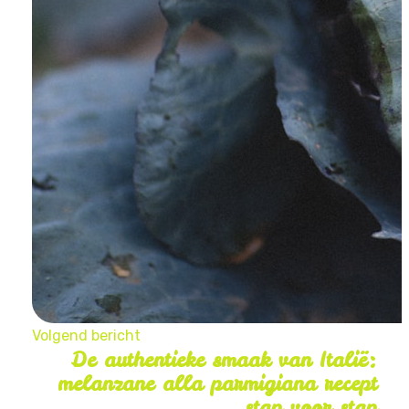
Volgend bericht
De authentieke smaak van Italië:
melanzane alla parmigiana recept
stap voor stap