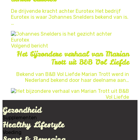
De drijvende kracht achter Eurotex Het bedrijf
Eurotex is waar Johannes Snelders bekend van is.
…
Volgend bericht
Het bijzondere verhaal van Marian
Trott uit B&B Vol Liefde
Bekend van B&B Vol Liefde Marian Trott werd in
Nederland bekend door haar deelname aan…
Gezondheid
Supplementen
Healthy Lifestyle
Voeding
Sport & Beweging