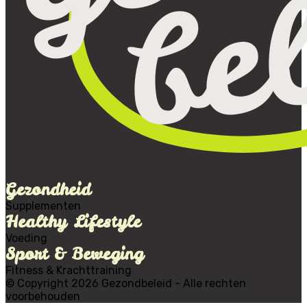
Gezondheid
Supplementen
Healthy Lifestyle
Voeding
Sport & Beweging
Fitness & Krachttraining
© Copyright 2026 Gezondbeleid - Alle rechten
voorbehouden