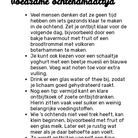
voedzame ochtendmaaltijd
Veel mensen denken dat ze geen tijd
hebben om iets gezonds klaar te maken
in de ochtend. Zet je ontbijt klaar voor de
volgende dag, bijvoorbeeld door een
bakje havermout met fruit of een
broodtrommel met volkoren
boterhammen te maken.
Je kunt ook kiezen voor een schaaltje
yoghurt met een beetje muesli en blauwe
bessen. Voeg wat noten toe voor extra
vulling.
Drink er een glas water of thee bij, zodat
je lichaam goed gehydrateerd raakt.
Nog een tip: vermijd kant en klare
ontbijtkoek of zoete ontbijtdranken.
Hierin zitten vaak veel suiker en weinig
belangrijke voedingstoffen.
Wie ’s ochtends niet veel trek heeft, kan
klein beginnen, bijvoorbeeld met fruit of
een glas melk. Later eet je rustig wat
meer als je daar behoefte aan voelt.
Zo wordt ontbijten vanzelf een fijne