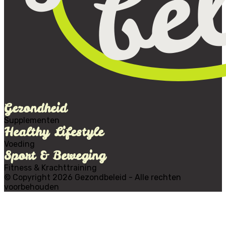
Gezondheid
Supplementen
Healthy Lifestyle
Voeding
Sport & Beweging
Fitness & Krachttraining
© Copyright 2026 Gezondbeleid - Alle rechten
voorbehouden