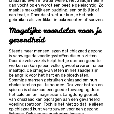
chiazaad even in water weken. Het zaadje neemt
dan vocht op en wordt een beetje geleiachtig. Zo
maak je makkelijk een pudding, een ontbijtje of
een toetje. Door de structuur kun je het ook
gebruiken als verdikker in bakrecepten of sauzen.
Mogelijke voordelen voor je
gezondheid
Steeds meer mensen lezen dat chiazaad gezond
is vanwege de voedingsstoffen die erin zitten.
Door de vele vezels helpt het je darmen goed te
werken en kun je een voller gevoel ervaren na een
maaltijd. De omega-3 vetten in het zaadje zijn
belangrijk voor het hart en de bloedvaten.
Sommige mensen gebruiken chiazaad om hun
cholesterol op peil te houden. Ook voor botten en
spieren is chiazaad een goede toevoeging door
het calcium en magnesium. Langdurig gebruik
van chiazaad kan bijdragen aan een gevarieerd
voedingspatroon. Toch is het niet zo dat je alleen
op chiazaad kunt vertrouwen voor een gezond
lichaam. Ook andere producten leveren