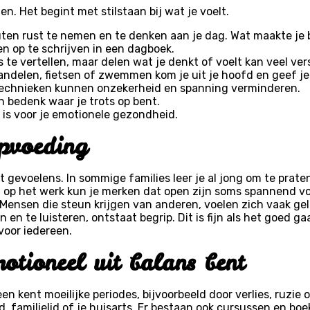
n. Het begint met stilstaan bij wat je voelt.
ten rust te nemen en te denken aan je dag. Wat maakte je bl
 op te schrijven in een dagboek.
s te vertellen, maar delen wat je denkt of voelt kan veel ver
ndelen, fietsen of zwemmen kom je uit je hoofd en geef je
chnieken kunnen onzekerheid en spanning verminderen.
n bedenk waar je trots op bent.
 is voor je emotionele gezondheid.
pvoeding
 gevoelens. In sommige families leer je al jong om te prate
of op het werk kun je merken dat open zijn soms spannend vo
 Mensen die steun krijgen van anderen, voelen zich vaak gel
 te luisteren, ontstaat begrip. Dit is fijn als het goed gaat,
voor iedereen.
otioneel uit balans bent
n kent moeilijke periodes, bijvoorbeeld door verlies, ruzie 
d, familielid of je huisarts. Er bestaan ook cursussen en b