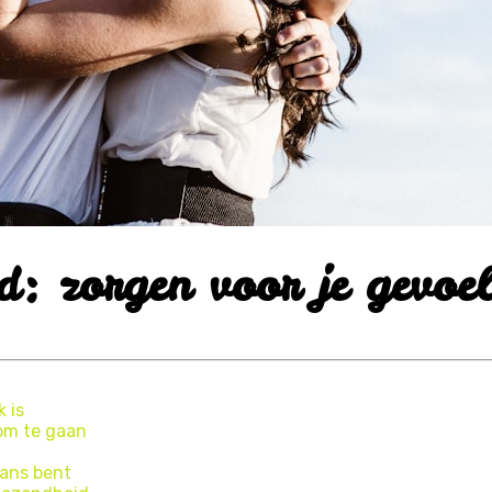
d: zorgen voor je gevoel
 is
om te gaan
lans bent