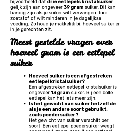
bijvoorbeeld dat
drie eetlepels kristalsuiker
gelijk zijn aan ongeveer
39 gram
suiker. Dit kan
handig zijn als je suiker wilt vervangen door
zoetstof of wilt minderen in je dagelijkse
voeding. Zo houd je makkelijk bij hoeveel suiker er
in je gerechten zit.
Meest gestelde vragen over
hoeveel gram is een eetlepel
suiker
Hoeveel suiker is een afgestreken
eetlepel kristalsuiker?
Een afgestreken eetlepel kristalsuiker is
ongeveer
13 gram
suiker. Bij een bolle
eetlepel kan het iets meer zijn.
Is het gewicht van suiker hetzelfde
als je een andere soort gebruikt,
zoals poedersuiker?
Het gewicht van suiker verschilt per
soort. Een eetlepel poedersuiker weegt