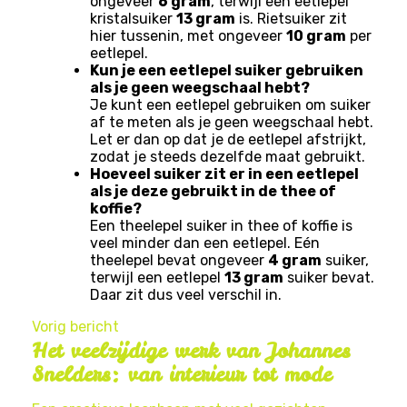
ongeveer
6 gram
, terwijl een eetlepel
kristalsuiker
13 gram
is. Rietsuiker zit
hier tussenin, met ongeveer
10 gram
per
eetlepel.
Kun je een eetlepel suiker gebruiken
als je geen weegschaal hebt?
Je kunt een eetlepel gebruiken om suiker
af te meten als je geen weegschaal hebt.
Let er dan op dat je de eetlepel afstrijkt,
zodat je steeds dezelfde maat gebruikt.
Hoeveel suiker zit er in een eetlepel
als je deze gebruikt in de thee of
koffie?
Een theelepel suiker in thee of koffie is
veel minder dan een eetlepel. Eén
theelepel bevat ongeveer
4 gram
suiker,
terwijl een eetlepel
13 gram
suiker bevat.
Daar zit dus veel verschil in.
Vorig bericht
Het veelzijdige werk van Johannes
Snelders: van interieur tot mode