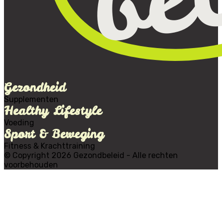
Gezondheid
Supplementen
Healthy Lifestyle
Voeding
Sport & Beweging
Fitness & Krachttraining
© Copyright 2026 Gezondbeleid - Alle rechten
voorbehouden