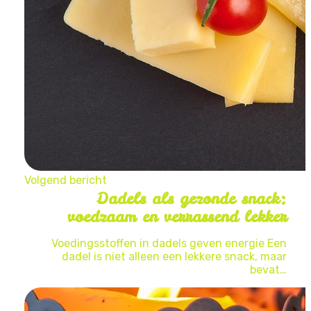
Volgend bericht
Dadels als gezonde snack:
voedzaam en verrassend lekker
Voedingsstoffen in dadels geven energie Een
dadel is niet alleen een lekkere snack, maar
bevat…