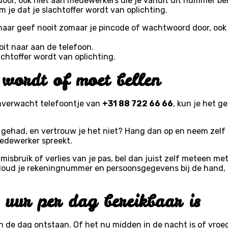
oor, ook niet aan medewerkers die je vanuit dit nummer be
 je dat je slachtoffer wordt van oplichting.
 maar geef nooit zomaar je pincode of wachtwoord door, ook
t naar aan de telefoon.
achtoffer wordt van oplichting.
 wordt of moet bellen
 onverwacht telefoontje van
+31 88 722 66 66
, kun je het g
ehad, en vertrouw je het niet? Hang dan op en neem zelf co
medewerker spreekt.
 misbruik of verlies van je pas, bel dan juist zelf meteen me
. Houd je rekeningnummer en persoonsgegevens bij de hand
uur per dag bereikbaar is
 dag ontstaan. Of het nu midden in de nacht is of vroeg in