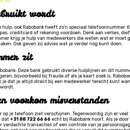
66 66
bruikt wordt
hulp, ook Rabobank heeft zo’n speciaal telefoonnummer. 
as, creditcard of rekening voordoen. Denk aan verlies, die
ummer krijg je hulp van medewerkers die weten wat er moet 
aken. Ook geven zij advies wat je verder nog kunt doen.
mmer zit
abobank. Deze bank gebruikt diverse hulplijnen en dit numm
geren, bijvoorbeeld bij fraude of als je kaart zoek is. Rabo
je dat je altijd direct bij een medewerker terecht kunt wann
 wordt.
en voorkom misverstanden
p je telefoon ziet verschijnen. Tegenwoordig zijn er veel t
n dat
+31 88 722 66 66
echt bij Rabobank hoort. Als je doo
 verdachte transacties of een controle van je persoonsgeg