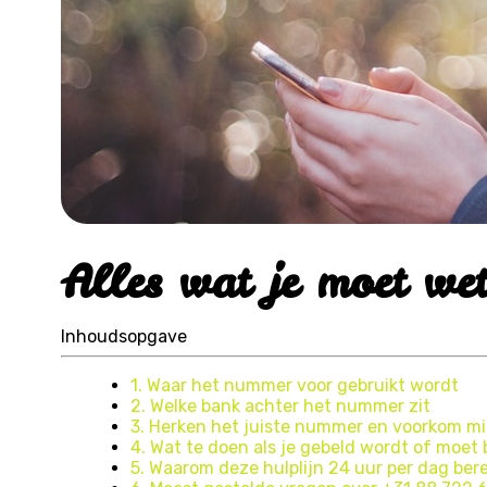
Alles wat je moet w
Inhoudsopgave
1. Waar het nummer voor gebruikt wordt
2. Welke bank achter het nummer zit
3. Herken het juiste nummer en voorkom m
4. Wat te doen als je gebeld wordt of moet 
5. Waarom deze hulplijn 24 uur per dag bere