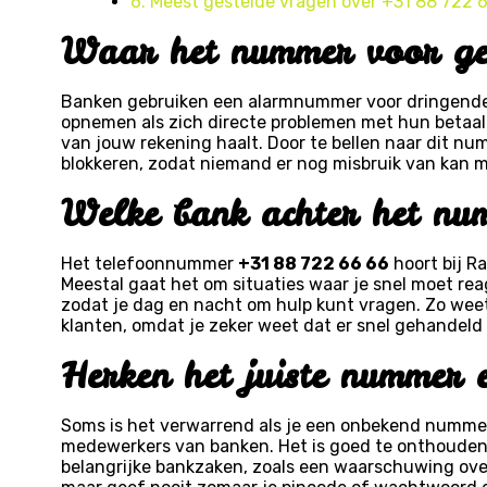
6. Meest gestelde vragen over +31 88 722 
Waar het nummer voor ge
Banken gebruiken een alarmnummer voor dringende 
opnemen als zich directe problemen met hun betaalp
van jouw rekening haalt. Door te bellen naar dit n
blokkeren, zodat niemand er nog misbruik van kan m
Welke bank achter het nu
Het telefoonnummer
+31 88 722 66 66
hoort bij R
Meestal gaat het om situaties waar je snel moet rea
zodat je dag en nacht om hulp kunt vragen. Zo weet 
klanten, omdat je zeker weet dat er snel gehandeld
Herken het juiste nummer 
Soms is het verwarrend als je een onbekend nummer o
medewerkers van banken. Het is goed te onthoude
belangrijke bankzaken, zoals een waarschuwing over