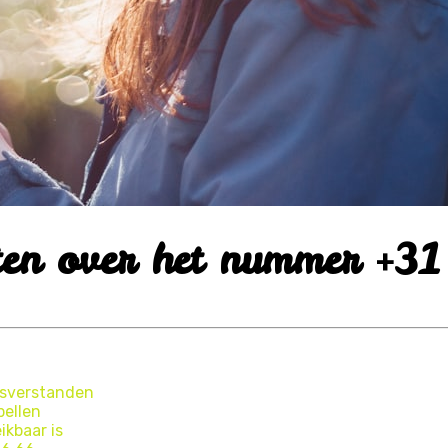
eten over het nummer +
isverstanden
bellen
ikbaar is