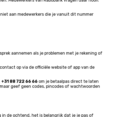
llen. Medewerkers van Rabobank vragen daar nooit
 niet aan medewerkers die je vanuit dit nummer
esprek aannemen als je problemen met je rekening of
ntact op via de officiële website of app van de
t
+31 88 722 66 66
om je betaalpas direct te laten
, maar geef geen codes, pincodes of wachtwoorden
 de ochtend, het is belangrijk dat je je pas of